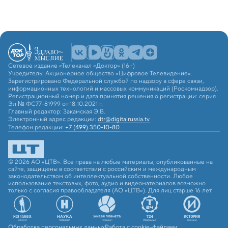
Сетевое издание «Телеканал «Доктор» (16+)
Учредитель: Акционерное общество «Цифровое Телевидение».
Зарегистрировано Федеральной службой по надзору в сфере связи,
информационных технологий и массовых коммуникаций (Роскомнадзор).
Регистрационный номер и дата принятия решения о регистрации: серия
Эл № ФС77-81999 от 18.10.2021 г.
Главный редактор: Закамская Э.В.
Электронный адрес редакции:
dtr@digitalrussia.tv
Телефон редакции:
+7 (499) 350-10-80
© 2026 АО «ЦТВ». Все права на любые материалы, опубликованные на
сайте, защищены в соответствии с российским и международным
законодательством об интеллектуальной собственности. Любое
использование текстовых, фото, аудио и видеоматериалов возможно
только с согласия правообладателя (АО «ЦТВ»). Для лиц старше 16 лет.
Обработка персональных данных
Работа с cookie-файлами