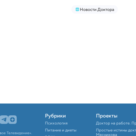
Новости Доктора
Рубрики
Проекты
Психология
Доктор на работе. П
Питание и диеты
Простые истины док
вое Телевидение».
Мясникова