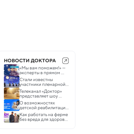
НОВОСТИ ДОКТОРА
«Мы вам поможем!» — 
эксперты в прямом 
эфире обсудят рак 
Стали известны 
легкого
участники пленарной 
сессии форума 
Телеканал «Доктор» 
«Лекарственная 
представляет шоу 
безопасность» на 
«Ищем выход с Яной 
О возможностях 
ПМЭФ
Овчинской»
детской реабилитации 
расскажет «Доктор»
Как работать на ферме 
без вреда для здоровья 
— расскажет 
«Медицинский 
репортер» на канале 