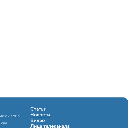
«Доктор»
Статьи
Новости
рямой эфир
Видео
тора
Лица телеканала