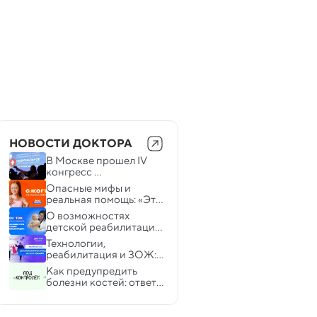
НОВОСТИ ДОКТОРА
В Москве прошел IV 
конгресс 
«Национальное 
Опасные мифы и 
здравоохранение»
реальная помощь: «Это 
лечится. Ожоги» на 
О возможностях 
телеканале «Доктор»
детской реабилитации 
расскажет «Доктор»
Технологии, 
реабилитация и ЗОЖ: 
телеканал «Доктор» 
Как предупредить 
расскажет, как центр 
болезни костей: ответы 
Рошаля лечит детей
в новом выпуске 
проекта  «Под 
контролем» на 