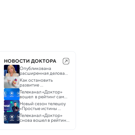
НОВОСТИ ДОКТОРА
Опубликована 
расширенная деловая 
программа форума 
Как остановить 
«Лекарственная 
развитие 
безопасность—2026»
атеросклероза: доктор 
Телеканал «Доктор» 
Мясников объяснил, 
вошел  в рейтинг самых 
кому надо принимать 
цитируемых 
Новый сезон телешоу 
статины
отраслевых СМИ по 
«Простые истины 
итогам 2025 года 
доктора Мясникова» 
Телеканал «Доктор» 
выйдет на канале 
снова вошел в рейтинг 
«Доктор» 15 февраля
самых цитируемых 
отраслевых СМИ 