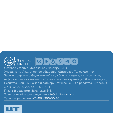
Сетевое издание «Телеканал «Доктор» (16+)
Учредитель: Акционерное общество «Цифровое Телевидение».
Зарегистрировано Федеральной службой по надзору в сфере связи,
информационных технологий и массовых коммуникаций (Роскомнадзор).
Регистрационный номер и дата принятия решения о регистрации: серия
Эл № ФС77-81999 от 18.10.2021 г.
Главный редактор: Закамская Э.В.
Электронный адрес редакции:
dtr@digitalrussia.tv
Телефон редакции:
+7 (499) 350-10-80