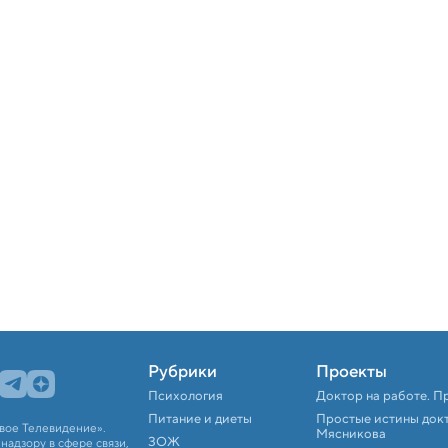
Рубрики
Проекты
Психология
Доктор на работе. П
Питание и диеты
Простые истины док
вое Телевидение».
Мясникова
ЗОЖ
адзору в сфере связи,