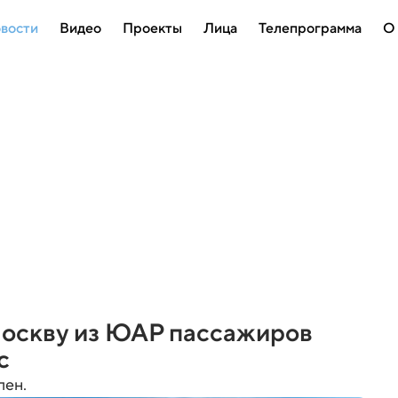
вости
Видео
Проекты
Лица
Телепрограмма
О
Москву из ЮАР пассажиров
с
лен.