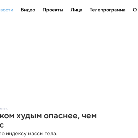
вости
Видео
Проекты
Лица
Телепрограмма
О
иеты
ком худым опаснее, чем
с
по индексу массы тела.