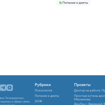
Питание и диеты
Рубрики
Проекты
Психология
Доктор на работе. П
Питание и диеты
Простые истины док
вое Телевидение».
Мясникова
ЗОЖ
адзору в сфере связи,
ДокТок с Эвелиной 
ммуникаций