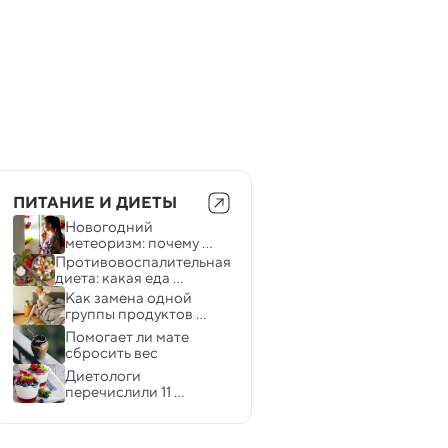
ПИТАНИЕ И ДИЕТЫ
Новогодний 
метеоризм: почему 
остатки еды могут 
Противовоспалительная 
вызвать проблемы с 
диета: какая еда 
кишечником
помогает восстановить 
Как замена одной 
здоровье кишечника
группы продуктов 
помогает незаметно 
Помогает ли мате 
сбросить вес
сбросить вес
Диетологи 
перечислили 11 
полезных сладостей