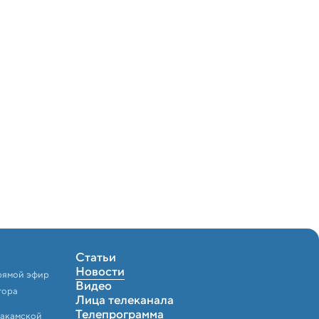
Статьи
Новости
рямой эфир
Видео
тора
Лица телеканала
Телепрограмма
Закамской