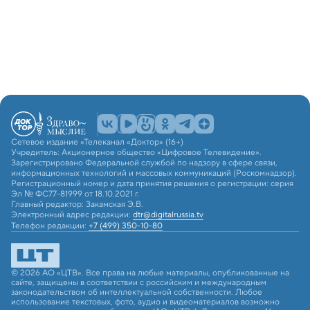
Сетевое издание «Телеканал «Доктор» (16+)
Учредитель: Акционерное общество «Цифровое Телевидение».
Зарегистрировано Федеральной службой по надзору в сфере связи,
информационных технологий и массовых коммуникаций (Роскомнадзор).
Регистрационный номер и дата принятия решения о регистрации: серия
Эл № ФС77-81999 от 18.10.2021 г.
Главный редактор: Закамская Э.В.
Электронный адрес редакции:
dtr@digitalrussia.tv
Телефон редакции:
+7 (499) 350-10-80
© 2026 АО «ЦТВ». Все права на любые материалы, опубликованные на
сайте, защищены в соответствии с российским и международным
законодательством об интеллектуальной собственности. Любое
использование текстовых, фото, аудио и видеоматериалов возможно