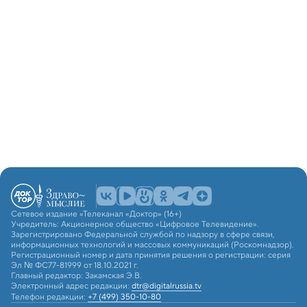
Сетевое издание «Телеканал «Доктор» (16+)
Учредитель: Акционерное общество «Цифровое Телевидение».
Зарегистрировано Федеральной службой по надзору в сфере связи,
информационных технологий и массовых коммуникаций (Роскомнадзор).
Регистрационный номер и дата принятия решения о регистрации: серия
Эл № ФС77-81999 от 18.10.2021 г.
Главный редактор: Закамская Э.В.
Электронный адрес редакции:
dtr@digitalrussia.tv
Телефон редакции:
+7 (499) 350-10-80