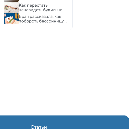
бесполезный 
Как перестать 
аксессуар для 
ненавидеть будильник: 
здоровья глаз
советы  врачей
Врач рассказала, как 
побороть бессонницу 
без приема 
препаратов
Статьи