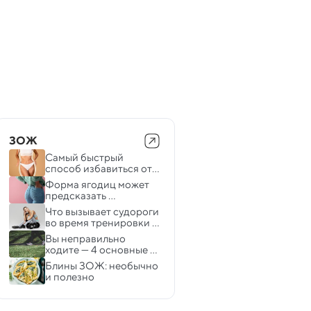
ЗОЖ
Самый быстрый 
способ избавиться от 
жира на животе — и это 
Форма ягодиц может 
не кардиотренировки
предсказать 
остеопороз и диабет
Что вызывает судороги 
во время тренировки 
— ответ ученых
Вы неправильно 
ходите — 4 основные 
ошибки, которые 
Блины ЗОЖ: необычно 
приводят к боли, 
и полезно 
плохой осанке и 
лишнему весу