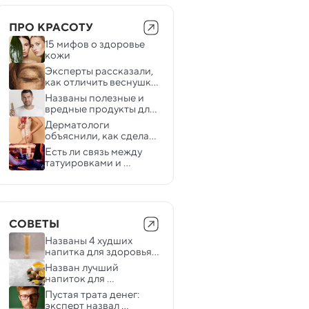
ПРО КРАСОТУ
15 мифов о здоровье 
кожи 
Эксперты рассказали, 
как отличить веснушки 
от родинок и 
Названы полезные и 
пигментных пятен 
вредные продукты для 
роста волос
Дерматологи 
объяснили, как сделать 
растяжки менее 
Есть ли связь между 
заметными
татуировками и 
потерей зрения — 
объясняют 
офтальмологи
СОВЕТЫ
Названы 4 худших 
напитка для здоровья 
сердца
Назван лучший 
напиток для 
«успокоения» желудка
Пустая трата денег: 
эксперт назвал 