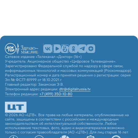
Сетевое издание «Телеканал «Доктор» (16+)
Учредитель: Акционерное общество «Цифровое Телевидение».
Зарегистрировано Федеральной службой по надзору в сфере связи,
информационных технологий и массовых коммуникаций (Роскомнадзор).
Регистрационный номер и дата принятия решения о регистрации: серия
Эл № ФС77-81999 от 18.10.2021 г.
Главный редактор: Закамская Э.В.
Электронный адрес редакции:
dtr@digitalrussia.tv
Телефон редакции:
+7 (499) 350-10-80
© 2026 АО «ЦТВ». Все права на любые материалы, опубликованные на
сайте, защищены в соответствии с российским и международным
законодательством об интеллектуальной собственности. Любое
использование текстовых, фото, аудио и видеоматериалов возможно
только с согласия правообладателя (АО «ЦТВ»). Для лиц старше 16 лет.