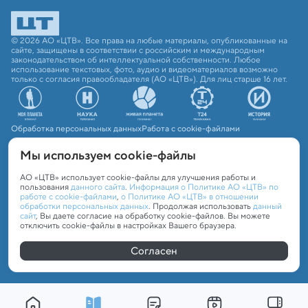
© 2026 АО «ЦТВ». Все права на любые материалы, опубликованные на
сайте, защищены в соответствии с российским и международным
законодательством об интеллектуальной собственности. Любое
использование текстовых, фото, аудио и видеоматериалов возможно
только с согласия правообладателя (АО «ЦТВ»). Для лиц старше 16 лет.
Обработка персональных данных
Работа с cookie-файлами
Мы используем сookie-файлы
АО «ЦТВ» использует cookie-файлы для улучшения работы и
пользования
данного сайта
.
Информация о Политике АО «ЦТВ» по
работе с cookie-файлами
,
о Политике АО «ЦТВ» в отношении
обработки персональных данных
. Продолжая использовать
данный
сайт
, Вы даете согласие на обработку cookie-файлов. Вы можете
отключить cookie-файлы в настройках Вашего браузера.
Согласен