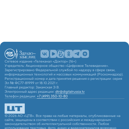
Сетевое издание «Телеканал «Доктор» (16+)
Учредитель: Акционерное общество «Цифровое Телевидение».
Зарегистрировано Федеральной службой по надзору в сфере связи,
информационных технологий и массовых коммуникаций (Роскомнадзор).
Регистрационный номер и дата принятия решения о регистрации: серия
Эл № ФС77-81999 от 18.10.2021 г.
Главный редактор: Закамская Э.В.
Электронный адрес редакции:
dtr@digitalrussia.tv
Телефон редакции:
+7 (499) 350-10-80
© 2026 АО «ЦТВ». Все права на любые материалы, опубликованные на
сайте, защищены в соответствии с российским и международным
законодательством об интеллектуальной собственности. Любое
использование текстовых, фото, аудио и видеоматериалов возможно