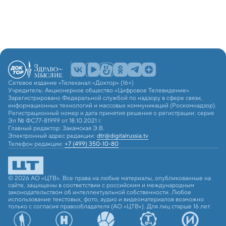
Сетевое издание «Телеканал «Доктор» (16+)
Учредитель: Акционерное общество «Цифровое Телевидение».
Зарегистрировано Федеральной службой по надзору в сфере связи,
информационных технологий и массовых коммуникаций (Роскомнадзор).
Регистрационный номер и дата принятия решения о регистрации: серия
Эл № ФС77-81999 от 18.10.2021 г.
Главный редактор: Закамская Э.В.
Электронный адрес редакции:
dtr@digitalrussia.tv
Телефон редакции:
+7 (499) 350-10-80
© 2026 АО «ЦТВ». Все права на любые материалы, опубликованные на
сайте, защищены в соответствии с российским и международным
законодательством об интеллектуальной собственности. Любое
использование текстовых, фото, аудио и видеоматериалов возможно
только с согласия правообладателя (АО «ЦТВ»). Для лиц старше 16 лет.