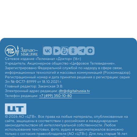
Сетевое издание «Телеканал «Доктор» (16+)
Учредитель: Акционерное общество «Цифровое Телевидение».
Зарегистрировано Федеральной службой по надзору в сфере связи,
информационных технологий и массовых коммуникаций (Роскомнадзор).
Регистрационный номер и дата принятия решения о регистрации: серия
Эл № ФС77-81999 от 18.10.2021 г.
Главный редактор: Закамская Э.В.
Электронный адрес редакции:
dtr@digitalrussia.tv
Телефон редакции:
+7 (499) 350-10-80
© 2026 АО «ЦТВ». Все права на любые материалы, опубликованные на
сайте, защищены в соответствии с российским и международным
законодательством об интеллектуальной собственности. Любое
использование текстовых, фото, аудио и видеоматериалов возможно
только с согласия правообладателя (АО «ЦТВ»). Для лиц старше 16 лет.