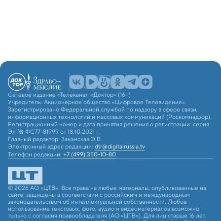
Сетевое издание «Телеканал «Доктор» (16+)
Учредитель: Акционерное общество «Цифровое Телевидение».
Зарегистрировано Федеральной службой по надзору в сфере связи,
информационных технологий и массовых коммуникаций (Роскомнадзор).
Регистрационный номер и дата принятия решения о регистрации: серия
Эл № ФС77-81999 от 18.10.2021 г.
Главный редактор: Закамская Э.В.
Электронный адрес редакции:
dtr@digitalrussia.tv
Телефон редакции:
+7 (499) 350-10-80
© 2026 АО «ЦТВ». Все права на любые материалы, опубликованные на
сайте, защищены в соответствии с российским и международным
законодательством об интеллектуальной собственности. Любое
использование текстовых, фото, аудио и видеоматериалов возможно
только с согласия правообладателя (АО «ЦТВ»). Для лиц старше 16 лет.