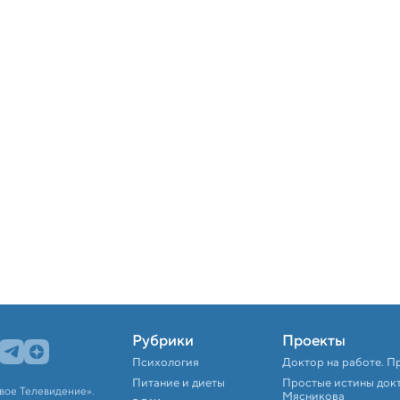
Рубрики
Проекты
Психология
Доктор на работе. П
Питание и диеты
Простые истины док
вое Телевидение».
Мясникова