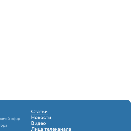
Статьи
Новости
рямой эфир
Видео
тора
Лица телеканала