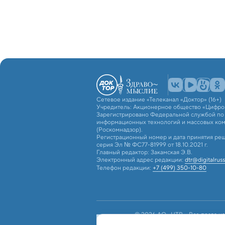
Сетевое издание «Телеканал «Доктор» (16+)
Учредитель: Акционерное общество «Цифро
Зарегистрировано Федеральной службой по н
информационных технологий и массовых ко
(Роскомнадзор).
Регистрационный номер и дата принятия реш
серия Эл № ФС77-81999 от 18.10.2021 г.
Главный редактор: Закамская Э.В.
Электронный адрес редакции:
dtr@digitalruss
Телефон редакции:
+7 (499) 350-10-80
© 2026 АО «ЦТВ». Все права на
российским и международным з