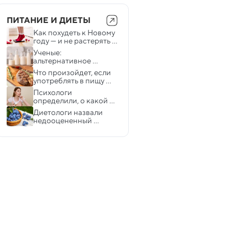
ПИТАНИЕ И ДИЕТЫ
Как похудеть к Новому 
году — и не растерять 
результат после
Ученые: 
альтернативное 
молоко повышает риск 
Что произойдет, если 
депрессии
употреблять в пищу 
слишком много белка
Психологи 
определили, о какой 
черте характера 
Диетологи назвали 
говорит любовь к 
недооцененный 
сладкому
осенний фрукт с 
огромным 
количеством полезных 
свойств