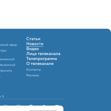
Статьи
Новости
рямой эфир
Видео
тора
Лица телеканала
Телепрограмма
Закамской
О телеканале
Овчинской
Контакты
спросить
Реклама
а
ы