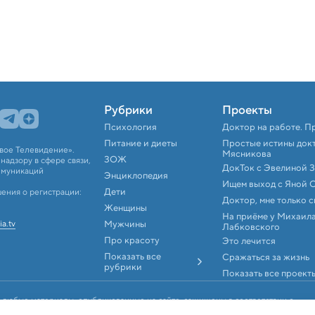
Рубрики
Проекты
Психология
Доктор на работе. П
Питание и диеты
Простые истины док
вое Телевидение».
Мясникова
ЗОЖ
адзору в сфере связи,
ДокТок с Эвелиной 
ммуникаций
Энциклопедия
Ищем выход с Яной 
Дети
ения о регистрации:
Доктор, мне только 
Женщины
На приёме у Михаил
ia.tv
Мужчины
Лабковского
Про красоту
Это лечится
Показать все
Сражаться за жизнь
рубрики
Показать все проект
 любые материалы, опубликованные на сайте, защищены в соответствии с
аконодательством об интеллектуальной собственности. Любое