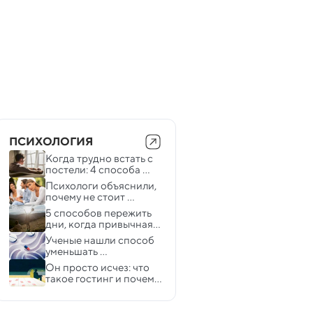
ПСИХОЛОГИЯ
Когда трудно встать с 
постели: 4 способа 
справиться с утренней 
Психологи объяснили, 
депрессией
почему не стоит 
флиртовать с другими, 
5 способов пережить 
чтобы заставить 
дни, когда привычная 
партнера ревновать
рутина дается вам с 
Ученые нашли способ 
трудом
уменьшать 
хроническую боль без 
Он просто исчез: что 
таблеток
такое гостинг и почему 
люди так поступают