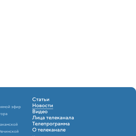
Статьи
Новости
рямой эфир
Видео
тора
Лица телеканала
Телепрограмма
Закамской
О телеканале
Овчинской