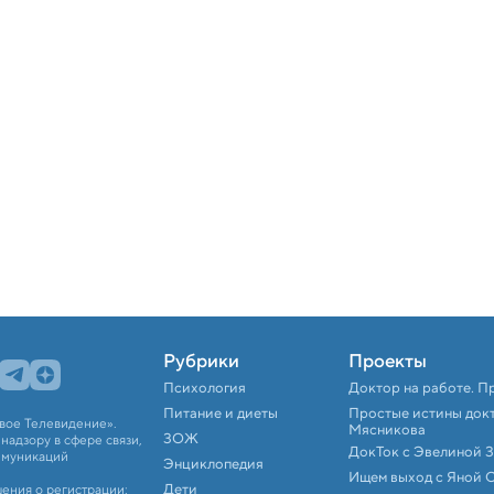
Рубрики
Проекты
Психология
Доктор на работе. П
Питание и диеты
Простые истины док
вое Телевидение».
Мясникова
ЗОЖ
адзору в сфере связи,
ДокТок с Эвелиной 
ммуникаций
Энциклопедия
Ищем выход с Яной 
Дети
ения о регистрации: