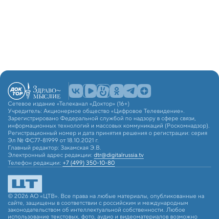
Сетевое издание «Телеканал «Доктор» (16+)
Учредитель: Акционерное общество «Цифровое Телевидение».
Зарегистрировано Федеральной службой по надзору в сфере связи,
информационных технологий и массовых коммуникаций (Роскомнадзор).
Регистрационный номер и дата принятия решения о регистрации: серия
Эл № ФС77-81999 от 18.10.2021 г.
Главный редактор: Закамская Э.В.
Электронный адрес редакции:
dtr@digitalrussia.tv
Телефон редакции:
+7 (499) 350-10-80
© 2026 АО «ЦТВ». Все права на любые материалы, опубликованные на
сайте, защищены в соответствии с российским и международным
законодательством об интеллектуальной собственности. Любое
использование текстовых, фото, аудио и видеоматериалов возможно