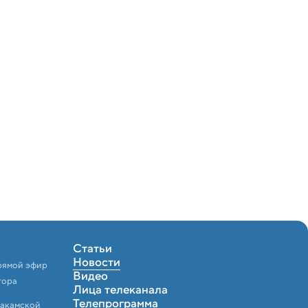
Статьи
Новости
рямой эфир
Видео
тора
Лица телеканала
Телепрограмма
Закамской