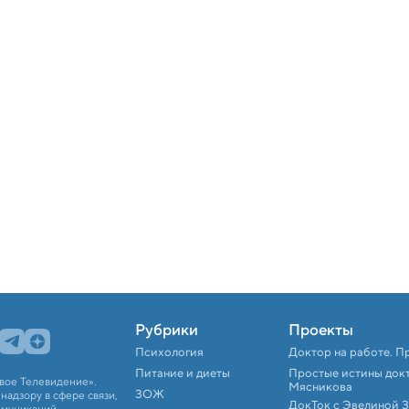
Рубрики
Проекты
Психология
Доктор на работе. П
Питание и диеты
Простые истины док
вое Телевидение».
Мясникова
ЗОЖ
адзору в сфере связи,
ДокТок с Эвелиной 
ммуникаций