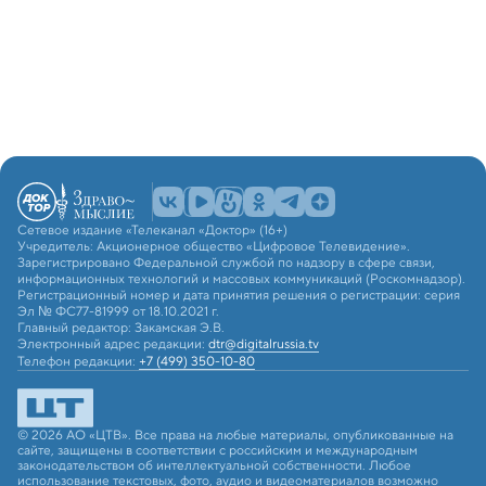
Сетевое издание «Телеканал «Доктор» (16+)
Учредитель: Акционерное общество «Цифровое Телевидение».
Зарегистрировано Федеральной службой по надзору в сфере связи,
информационных технологий и массовых коммуникаций (Роскомнадзор).
Регистрационный номер и дата принятия решения о регистрации: серия
Эл № ФС77-81999 от 18.10.2021 г.
Главный редактор: Закамская Э.В.
Электронный адрес редакции:
dtr@digitalrussia.tv
Телефон редакции:
+7 (499) 350-10-80
© 2026 АО «ЦТВ». Все права на любые материалы, опубликованные на
сайте, защищены в соответствии с российским и международным
законодательством об интеллектуальной собственности. Любое
использование текстовых, фото, аудио и видеоматериалов возможно