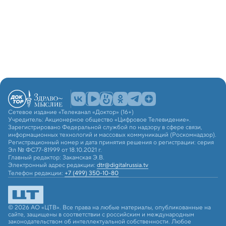
Сетевое издание «Телеканал «Доктор» (16+)
Учредитель: Акционерное общество «Цифровое Телевидение».
Зарегистрировано Федеральной службой по надзору в сфере связи,
информационных технологий и массовых коммуникаций (Роскомнадзор).
Регистрационный номер и дата принятия решения о регистрации: серия
Эл № ФС77-81999 от 18.10.2021 г.
Главный редактор: Закамская Э.В.
Электронный адрес редакции:
dtr@digitalrussia.tv
Телефон редакции:
+7 (499) 350-10-80
© 2026 АО «ЦТВ». Все права на любые материалы, опубликованные на
сайте, защищены в соответствии с российским и международным
законодательством об интеллектуальной собственности. Любое