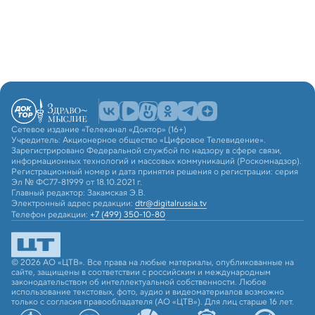
Сетевое издание «Телеканал «Доктор» (16+)
Учредитель: Акционерное общество «Цифровое Телевидение».
Зарегистрировано Федеральной службой по надзору в сфере связи,
информационных технологий и массовых коммуникаций (Роскомнадзор).
Регистрационный номер и дата принятия решения о регистрации: серия
Эл № ФС77-81999 от 18.10.2021 г.
Главный редактор: Закамская Э.В.
Электронный адрес редакции:
dtr@digitalrussia.tv
Телефон редакции:
+7 (499) 350-10-80
© 2026 АО «ЦТВ». Все права на любые материалы, опубликованные на
сайте, защищены в соответствии с российским и международным
законодательством об интеллектуальной собственности. Любое
использование текстовых, фото, аудио и видеоматериалов возможно
только с согласия правообладателя (АО «ЦТВ»). Для лиц старше 16 лет.