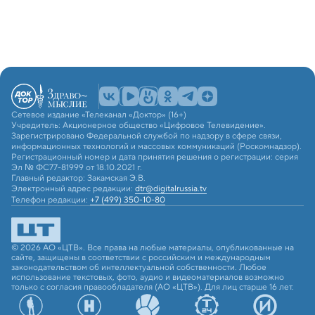
Сетевое издание «Телеканал «Доктор» (16+)
Учредитель: Акционерное общество «Цифровое Телевидение».
Зарегистрировано Федеральной службой по надзору в сфере связи,
информационных технологий и массовых коммуникаций (Роскомнадзор).
Регистрационный номер и дата принятия решения о регистрации: серия
Эл № ФС77-81999 от 18.10.2021 г.
Главный редактор: Закамская Э.В.
Электронный адрес редакции:
dtr@digitalrussia.tv
Телефон редакции:
+7 (499) 350-10-80
© 2026 АО «ЦТВ». Все права на любые материалы, опубликованные на
сайте, защищены в соответствии с российским и международным
законодательством об интеллектуальной собственности. Любое
использование текстовых, фото, аудио и видеоматериалов возможно
только с согласия правообладателя (АО «ЦТВ»). Для лиц старше 16 лет.