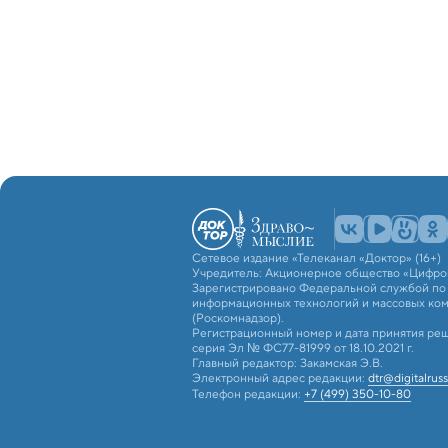
Сетевое издание «Телеканал «Доктор» (16+)
Учредитель: Акционерное общество «Цифро
Зарегистрировано Федеральной службой по н
информационных технологий и массовых ко
(Роскомнадзор).
Регистрационный номер и дата принятия реш
серия Эл № ФС77-81999 от 18.10.2021 г.
Главный редактор: Закамская Э.В.
Электронный адрес редакции:
dtr@digitalruss
Телефон редакции:
+7 (499) 350-10-80