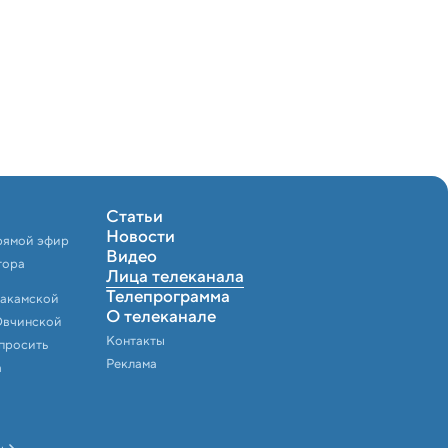
Статьи
Новости
рямой эфир
Видео
тора
Лица телеканала
Телепрограмма
Закамской
О телеканале
Овчинской
Контакты
спросить
Реклама
а