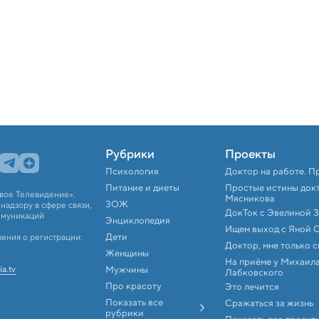
Рубрики
Проекты
Психология
Доктор на работе. П
Питание и диеты
Простые истины док
вое Телевидение».
Мясникова
ЗОЖ
адзору в сфере связи,
ДокТок с Эвелиной 
ммуникаций
Энциклопедия
Ищем выход с Яной 
Дети
ения о регистрации:
Доктор, мне только 
Женщины
На приёме у Михаил
ia.tv
Мужчины
Лабковского
Про красоту
Это лечится
Показать все
Сражаться за жизнь
рубрики