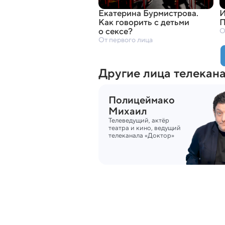
Екатерина Бурмистрова.
И
Как говорить с детьми
П
о сексе?
О
От первого лица
Другие лица телекан
Полицеймако
Михаил
Телеведущий, актёр 
театра и кино, ведущий 
телеканала «Доктор»