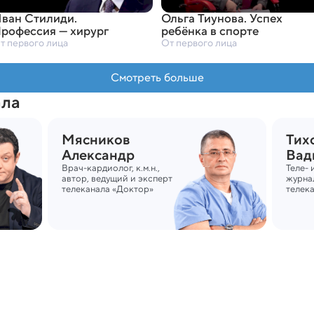
ван Стилиди.
Ольга Тиунова. Успех
рофессия — хирург
ребёнка в спорте
т первого лица
От первого лица
Смотреть больше
ала
Мясников
Тих
Александр
Вад
Врач-кардиолог, к.м.н., 
Теле- 
автор, ведущий и эксперт 
журнал
телеканала «Доктор»
телек