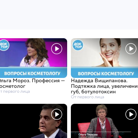
льга Мороз. Профессия —
Надежда Вищипанова.
осметолог
Подтяжка лица
,
увеличени
губ
,
ботулотоксин
т первого лица
От первого лица