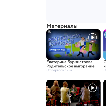
Материалы
Екатерина Бурмистрова.
О
Родительское выгорание
к
От первого лица
О