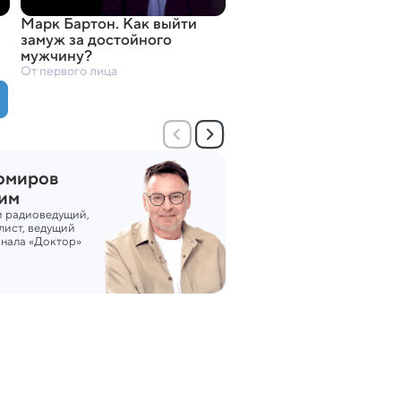
Марк Бартон. Как выйти
замуж за достойного
мужчину?
От первого лица
омиров
Орлов
Дмитрий
им
Телеведущий, киноактёр, 
кинорежиссёр, ведущий 
и радиоведущий, 
телеканала «Доктор»
ист, ведущий 
анала «Доктор»