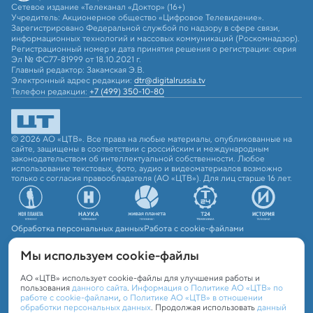
Сетевое издание «Телеканал «Доктор» (16+)
Учредитель: Акционерное общество «Цифровое Телевидение».
Зарегистрировано Федеральной службой по надзору в сфере связи,
информационных технологий и массовых коммуникаций (Роскомнадзор).
Регистрационный номер и дата принятия решения о регистрации: серия
Эл № ФС77-81999 от 18.10.2021 г.
Главный редактор: Закамская Э.В.
Электронный адрес редакции:
dtr@digitalrussia.tv
Телефон редакции:
+7 (499) 350-10-80
© 2026 АО «ЦТВ». Все права на любые материалы, опубликованные на
сайте, защищены в соответствии с российским и международным
законодательством об интеллектуальной собственности. Любое
использование текстовых, фото, аудио и видеоматериалов возможно
только с согласия правообладателя (АО «ЦТВ»). Для лиц старше 16 лет.
Обработка персональных данных
Работа с cookie-файлами
Мы используем сookie-файлы
АО «ЦТВ» использует cookie-файлы для улучшения работы и
пользования
данного сайта
.
Информация о Политике АО «ЦТВ» по
работе с cookie-файлами
,
о Политике АО «ЦТВ» в отношении
обработки персональных данных
. Продолжая использовать
данный