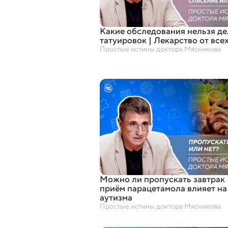
Какие обследования нельзя де
татуировок | Лекарство от все
Простые истины доктора Мясникова
Можно ли пропускать завтрак 
приём парацетамола влияет на
аутизма
Простые истины доктора Мясникова