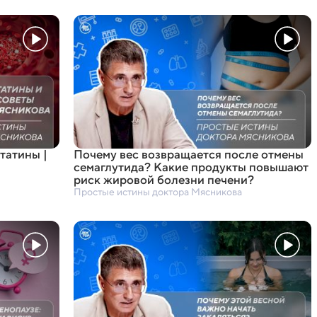
татины |
Почему вес возвращается после отмены
семаглутида? Какие продукты повышают
риск жировой болезни печени?
Простые истины доктора Мясникова