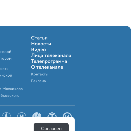
Статьи
Новости
Видео
амской
Лица телеканала
ктором
Телепрограмма
О телеканале
осить
Контакты
инской
Реклама
а Мясникова
абковского
Согласен