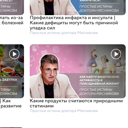
лать из-за
Профилактика инфаркта и инсульта |
х болезней
Какие дефициты могут быть причиной
упадка сил
Простые истины доктора Мясникова
| Как
Какие продукты считаются природными
 развитие
статинами
Простые истины доктора Мясникова