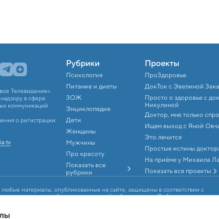
Рубрики
Проекты
Психология
ПроЗдоровье
Питание и диеты
ДокТок с Эвелиной Зак
вое Телевидение».
ЗОЖ
Просто о здоровье с до
надзору в сфере
Никулиной
вых коммуникаций
Энциклопедия
Доктор, мне только спр
Дети
ения о регистрации:
Ищем выход с Яной Овч
Женщины
Это лечится
ia.tv
Мужчины
Простые истины доктор
Про красоту
На приёме у Михаила Л
Показать все
Показать все проекты
рубрики
 любые материалы, опубликованные на сайте, защищены в соответствии с
аконодательством об интеллектуальной собственности. Любое
, аудио и видеоматериалов возможно только с согласия правообладателя (АО
йлы
ookie-файлами