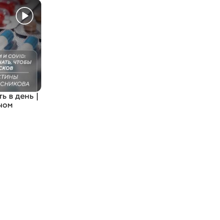
ь в день |
чом