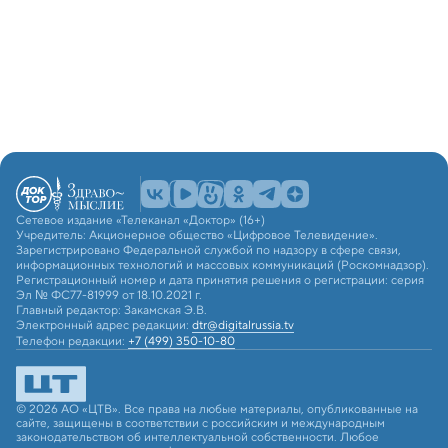
Сетевое издание «Телеканал «Доктор» (16+)
Учредитель: Акционерное общество «Цифровое Телевидение».
Зарегистрировано Федеральной службой по надзору в сфере связи,
информационных технологий и массовых коммуникаций (Роскомнадзор).
Регистрационный номер и дата принятия решения о регистрации: серия
Эл № ФС77-81999 от 18.10.2021 г.
Главный редактор: Закамская Э.В.
Электронный адрес редакции:
dtr@digitalrussia.tv
Телефон редакции:
+7 (499) 350-10-80
© 2026 АО «ЦТВ». Все права на любые материалы, опубликованные на
сайте, защищены в соответствии с российским и международным
законодательством об интеллектуальной собственности. Любое