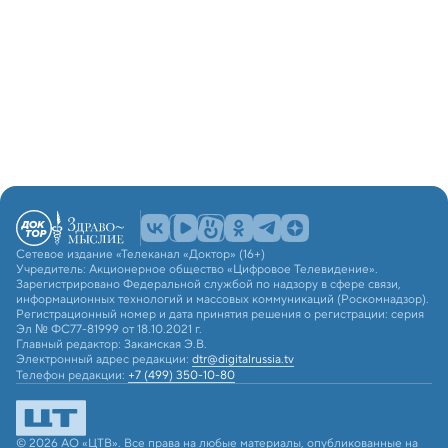
Сетевое издание «Телеканал «Доктор» (16+)
Учредитель: Акционерное общество «Цифровое Телевидение».
Зарегистрировано Федеральной службой по надзору в сфере связи,
информационных технологий и массовых коммуникаций (Роскомнадзор).
Регистрационный номер и дата принятия решения о регистрации: серия
Эл № ФС77-81999 от 18.10.2021 г.
Главный редактор: Закамская Э.В.
Электронный адрес редакции:
dtr@digitalrussia.tv
Телефон редакции:
+7 (499) 350-10-80
© 2026 АО «ЦТВ». Все права на любые материалы, опубликованные на