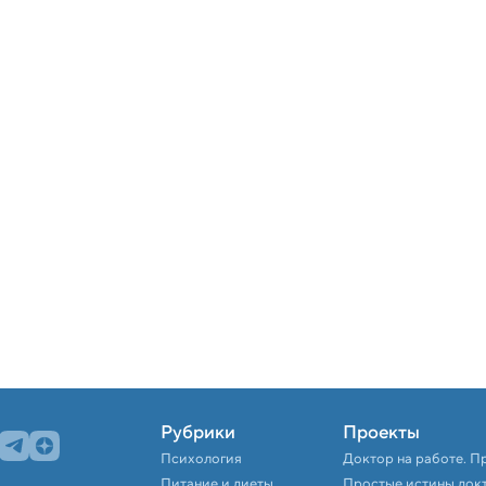
Рубрики
Проекты
Психология
Доктор на работе. П
Питание и диеты
Простые истины док