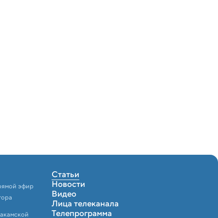
Статьи
Новости
рямой эфир
Видео
тора
Лица телеканала
Телепрограмма
Закамской