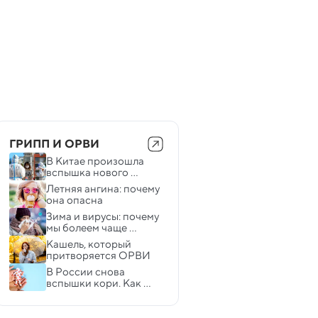
ГРИПП И ОРВИ
В Китае произошла 
вспышка нового 
вируса, похожего на 
Летняя ангина: почему 
COVID-19
она опасна
Зима и вирусы: почему 
мы болеем чаще 
именно в холодное 
Кашель, который 
время года
притворяется ОРВИ
В России снова 
вспышки кори. Как 
отличить болезнь от 
ОРВИ?