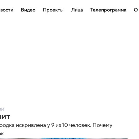
вости
Видео
Проекты
Лица
Телепрограмма
О
ВИ
шит
родка искривлена у 9 из 10 человек. Почему
ак