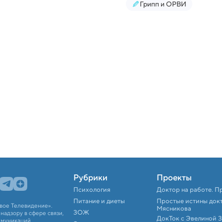
Грипп и ОРВИ
Рубрики
Проекты
Психология
Доктор на работе. П
Питание и диеты
Простые истины док
вое Телевидение».
Мясникова
ЗОЖ
адзору в сфере связи,
ДокТок с Эвелиной 
ммуникаций