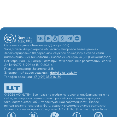
Сетевое издание «Телеканал «Доктор» (16+)
Учредитель: Акционерное общество «Цифровое Телевидение».
Зарегистрировано Федеральной службой по надзору в сфере связи,
информационных технологий и массовых коммуникаций (Роскомнадзор).
Регистрационный номер и дата принятия решения о регистрации: серия
Эл № ФС77-81999 от 18.10.2021 г.
Главный редактор: Закамская Э.В.
Электронный адрес редакции:
dtr@digitalrussia.tv
Телефон редакции:
+7 (499) 350-10-80
© 2026 АО «ЦТВ». Все права на любые материалы, опубликованные на
сайте, защищены в соответствии с российским и международным
законодательством об интеллектуальной собственности. Любое
использование текстовых, фото, аудио и видеоматериалов возможно
только с согласия правообладателя (АО «ЦТВ»). Для лиц старше 16 лет.