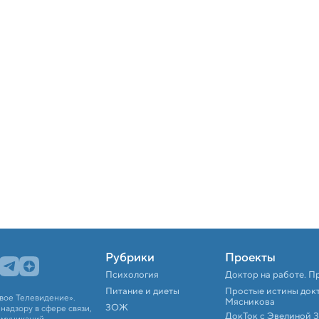
Рубрики
Проекты
Психология
Доктор на работе. П
Питание и диеты
Простые истины док
вое Телевидение».
Мясникова
ЗОЖ
адзору в сфере связи,
ДокТок с Эвелиной 
ммуникаций