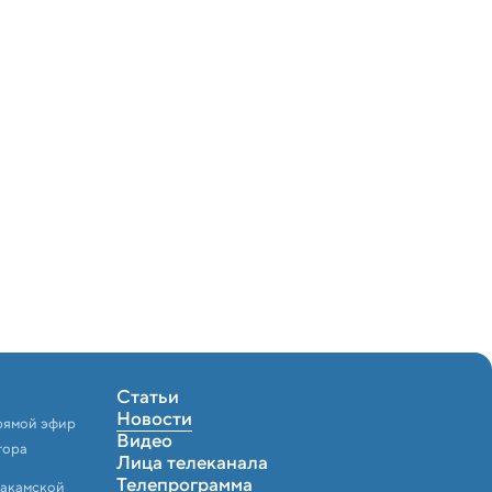
Статьи
Новости
рямой эфир
Видео
тора
Лица телеканала
Телепрограмма
Закамской