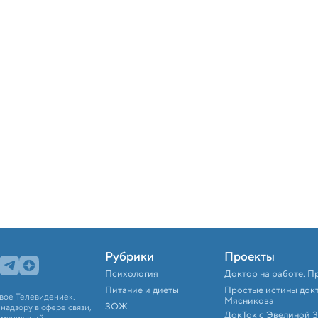
Рубрики
Проекты
Психология
Доктор на работе. П
Питание и диеты
Простые истины док
вое Телевидение».
Мясникова
ЗОЖ
адзору в сфере связи,
ДокТок с Эвелиной 
ммуникаций