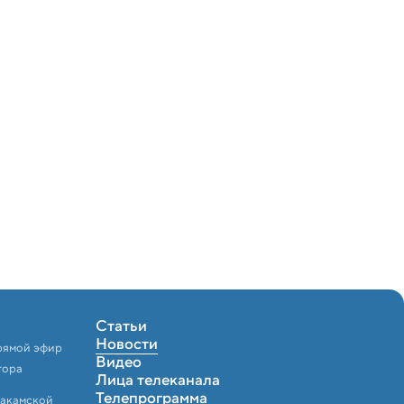
Статьи
Новости
рямой эфир
Видео
тора
Лица телеканала
Телепрограмма
Закамской