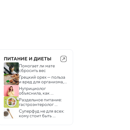
ПИТАНИЕ И ДИЕТЫ
Помогает ли мате 
сбросить вес
Грецкий орех — польза 
и вред для организма, 
лечебные свойства
Нутрициолог 
объяснила, как 
побороть тягу к 
Раздельное питание: 
сладкому
гастроэнтеролог 
разоблачает 
Суперфуд не для всех: 
популярный миф
кому стоит быть 
осторожнее с 
семенами чиа