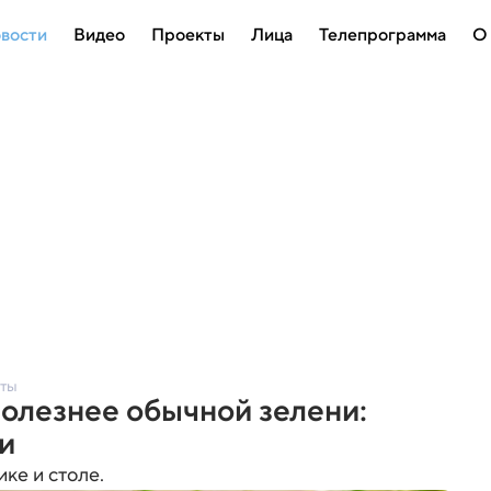
вости
Видео
Проекты
Лица
Телепрограмма
О
еты
олезнее обычной зелени:
и
ке и столе.