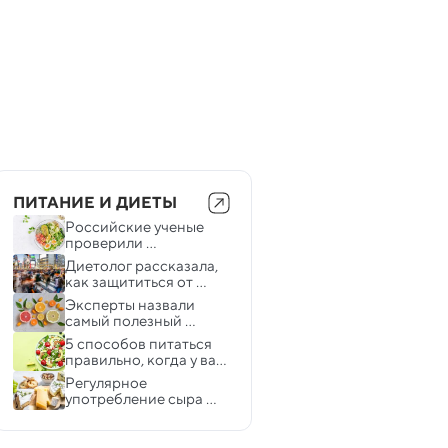
ПИТАНИЕ И ДИЕТЫ
Российские ученые 
проверили 
эффективность 
Диетолог рассказала, 
кетодиеты после 
как защититься от 
инсульта
«синдрома 
Эксперты назвали 
мегаполиса»
самый полезный 
цитрусовый фрукт
5 способов питаться 
правильно, когда у вас 
плотный график
Регулярное 
употребление сыра 
связано со здоровым 
старением