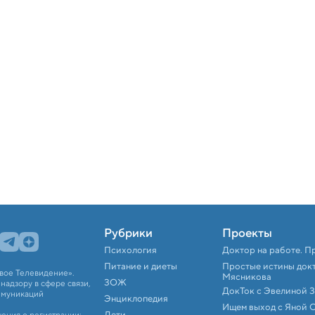
Рубрики
Проекты
Психология
Доктор на работе. П
Питание и диеты
Простые истины док
вое Телевидение».
Мясникова
ЗОЖ
адзору в сфере связи,
ДокТок с Эвелиной 
ммуникаций
Энциклопедия
Ищем выход с Яной 
Дети
ения о регистрации: