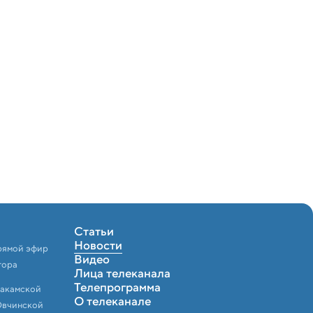
Статьи
Новости
рямой эфир
Видео
тора
Лица телеканала
Телепрограмма
Закамской
О телеканале
Овчинской