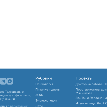
Рубрики
Проекты
Психология
Доктор на работе. П
Питание и диеты
Простые истины док
вое Телевидение».
Мясникова
ЗОЖ
адзору в сфере связи,
ДокТок с Эвелиной 
ммуникаций
Энциклопедия
Ищем выход с Яной 
Дети
ения о регистрации: