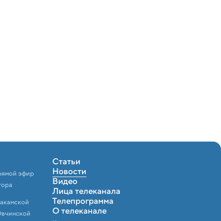
Статьи
Новости
рямой эфир
Видео
тора
Лица телеканала
Телепрограмма
Закамской
О телеканале
Овчинской