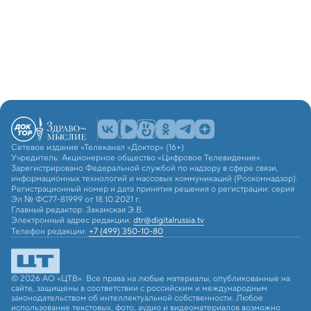
Сетевое издание «Телеканал «Доктор» (16+)
Учредитель: Акционерное общество «Цифровое Телевидение».
Зарегистрировано Федеральной службой по надзору в сфере связи,
информационных технологий и массовых коммуникаций (Роскомнадзор).
Регистрационный номер и дата принятия решения о регистрации: серия
Эл № ФС77-81999 от 18.10.2021 г.
Главный редактор: Закамская Э.В.
Электронный адрес редакции:
dtr@digitalrussia.tv
Телефон редакции:
+7 (499) 350-10-80
© 2026 АО «ЦТВ». Все права на любые материалы, опубликованные на
сайте, защищены в соответствии с российским и международным
законодательством об интеллектуальной собственности. Любое
использование текстовых, фото, аудио и видеоматериалов возможно