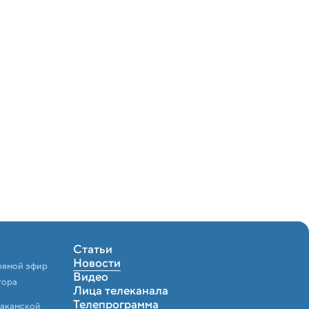
Статьи
Новости
рямой эфир
Видео
тора
Лица телеканала
Телепрограмма
Закамской