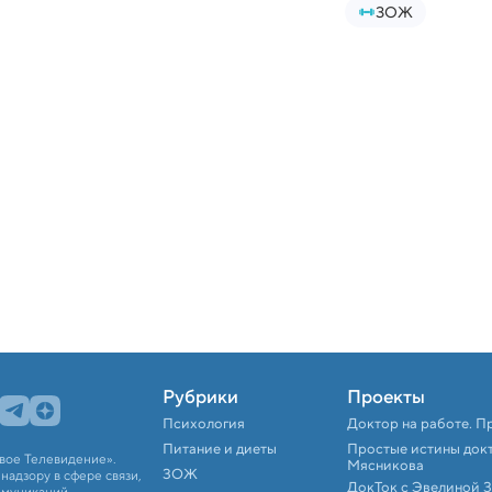
ЗОЖ
Рубрики
Проекты
Психология
Доктор на работе. П
Питание и диеты
Простые истины док
вое Телевидение».
Мясникова
ЗОЖ
адзору в сфере связи,
ДокТок с Эвелиной 
ммуникаций