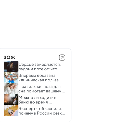
ЗОЖ
Сердце замедляется, 
ладони потеют: что 
делают с нами соцсети
Впервые доказана 
клиническая польза 
плавания при боли в 
Правильная поза для 
пояснице
сна помогает вашему 
сердцу и желудку
Можно ли ходить в 
баню во время 
беременности 
Эксперты объяснили, 
— эксперт
почему в России резко 
выросло число людей с 
ожирением