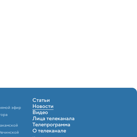
Статьи
Новости
рямой эфир
Видео
тора
Лица телеканала
Телепрограмма
Закамской
О телеканале
Овчинской