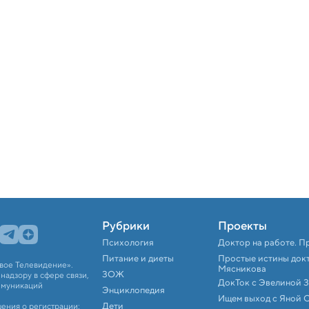
Рубрики
Проекты
Психология
Доктор на работе. П
Питание и диеты
Простые истины док
вое Телевидение».
Мясникова
ЗОЖ
адзору в сфере связи,
ДокТок с Эвелиной 
ммуникаций
Энциклопедия
Ищем выход с Яной 
Дети
ения о регистрации: