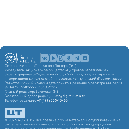
Сетевое издание «Телеканал «Доктор» (16+)
Учредитель: Акционерное общество «Цифровое Телевидение».
Зарегистрировано Федеральной службой по надзору в сфере связи,
информационных технологий и массовых коммуникаций (Роскомнадзор).
Регистрационный номер и дата принятия решения о регистрации: серия
Эл № ФС77-81999 от 18.10.2021 г.
Главный редактор: Закамская Э.В.
Электронный адрес редакции:
dtr@digitalrussia.tv
Телефон редакции:
+7 (499) 350-10-80
© 2026 АО «ЦТВ». Все права на любые материалы, опубликованные на
сайте, защищены в соответствии с российским и международным
законодательством об интеллектуальной собственности. Любое