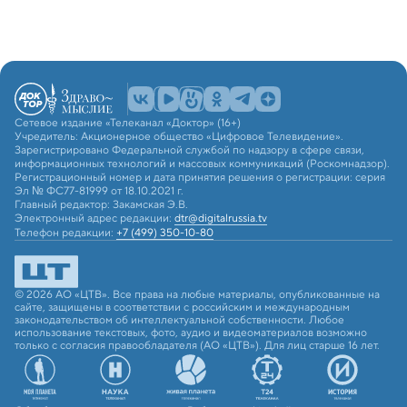
Сетевое издание «Телеканал «Доктор» (16+)
Учредитель: Акционерное общество «Цифровое Телевидение».
Зарегистрировано Федеральной службой по надзору в сфере связи,
информационных технологий и массовых коммуникаций (Роскомнадзор).
Регистрационный номер и дата принятия решения о регистрации: серия
Эл № ФС77-81999 от 18.10.2021 г.
Главный редактор: Закамская Э.В.
Электронный адрес редакции:
dtr@digitalrussia.tv
Телефон редакции:
+7 (499) 350-10-80
© 2026 АО «ЦТВ». Все права на любые материалы, опубликованные на
сайте, защищены в соответствии с российским и международным
законодательством об интеллектуальной собственности. Любое
использование текстовых, фото, аудио и видеоматериалов возможно
только с согласия правообладателя (АО «ЦТВ»). Для лиц старше 16 лет.