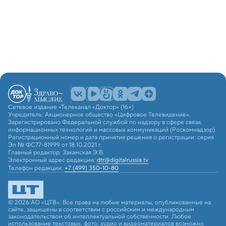
Сетевое издание «Телеканал «Доктор» (16+)
Учредитель: Акционерное общество «Цифровое Телевидение».
Зарегистрировано Федеральной службой по надзору в сфере связи,
информационных технологий и массовых коммуникаций (Роскомнадзор).
Регистрационный номер и дата принятия решения о регистрации: серия
Эл № ФС77-81999 от 18.10.2021 г.
Главный редактор: Закамская Э.В.
Электронный адрес редакции:
dtr@digitalrussia.tv
Телефон редакции:
+7 (499) 350-10-80
© 2026 АО «ЦТВ». Все права на любые материалы, опубликованные на
сайте, защищены в соответствии с российским и международным
законодательством об интеллектуальной собственности. Любое
использование текстовых, фото, аудио и видеоматериалов возможно