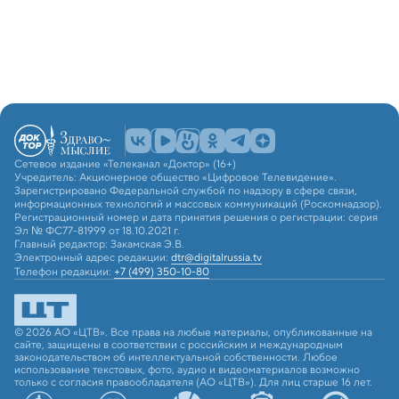
Сетевое издание «Телеканал «Доктор» (16+)
Учредитель: Акционерное общество «Цифровое Телевидение».
Зарегистрировано Федеральной службой по надзору в сфере связи,
информационных технологий и массовых коммуникаций (Роскомнадзор).
Регистрационный номер и дата принятия решения о регистрации: серия
Эл № ФС77-81999 от 18.10.2021 г.
Главный редактор: Закамская Э.В.
Электронный адрес редакции:
dtr@digitalrussia.tv
Телефон редакции:
+7 (499) 350-10-80
© 2026 АО «ЦТВ». Все права на любые материалы, опубликованные на
сайте, защищены в соответствии с российским и международным
законодательством об интеллектуальной собственности. Любое
использование текстовых, фото, аудио и видеоматериалов возможно
только с согласия правообладателя (АО «ЦТВ»). Для лиц старше 16 лет.