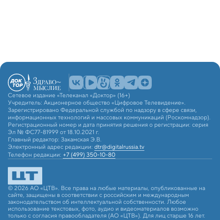
Сетевое издание «Телеканал «Доктор» (16+)
Учредитель: Акционерное общество «Цифровое Телевидение».
Зарегистрировано Федеральной службой по надзору в сфере связи,
информационных технологий и массовых коммуникаций (Роскомнадзор).
Регистрационный номер и дата принятия решения о регистрации: серия
Эл № ФС77-81999 от 18.10.2021 г.
Главный редактор: Закамская Э.В.
Электронный адрес редакции:
dtr@digitalrussia.tv
Телефон редакции:
+7 (499) 350-10-80
© 2026 АО «ЦТВ». Все права на любые материалы, опубликованные на
сайте, защищены в соответствии с российским и международным
законодательством об интеллектуальной собственности. Любое
использование текстовых, фото, аудио и видеоматериалов возможно
только с согласия правообладателя (АО «ЦТВ»). Для лиц старше 16 лет.