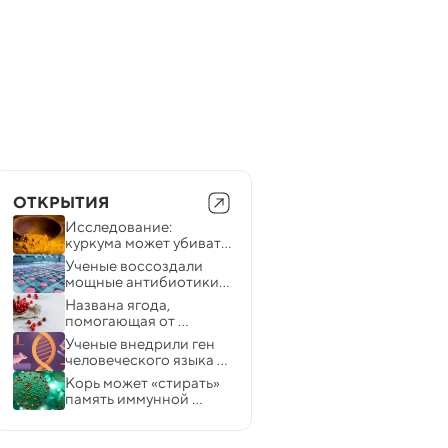
ОТКРЫТИЯ
Исследование: 
куркума может убивать 
супербактерии
Ученые воссоздали 
мощные антибиотики 
из почвы вулкана
Названа ягода, 
помогающая от 
подагры, бессонницы и 
Ученые внедрили ген 
боли в мышцах
человеческого языка в 
мышей и изменили их 
Корь может «стирать» 
голос
память иммунной 
системы