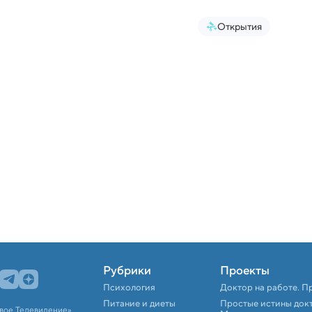
Открытия
Рубрики
Проекты
Психология
Доктор на работе. П
Питание и диеты
Простые истины док
вое Телевидение».