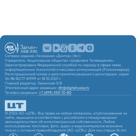
Сетевое издание «Телеканал «Доктор» (16+)
Учредитель: Акционерное общество «Цифровое Телевидение».
Зарегистрировано Федеральной службой по надзору в сфере связи,
информационных технологий и массовых коммуникаций (Роскомнадзор).
Регистрационный номер и дата принятия решения о регистрации: серия
Эл № ФС77-81999 от 18.10.2021 г.
Главный редактор: Закамская Э.В.
Электронный адрес редакции:
dtr@digitalrussia.tv
Телефон редакции:
+7 (499) 350-10-80
© 2026 АО «ЦТВ». Все права на любые материалы, опубликованные на
сайте, защищены в соответствии с российским и международным
законодательством об интеллектуальной собственности. Любое
использование текстовых, фото, аудио и видеоматериалов возможно
только с согласия правообладателя (АО «ЦТВ»). Для лиц старше 16 лет.