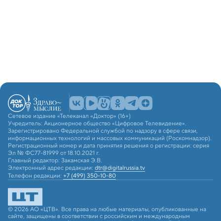
Сетевое издание «Телеканал «Доктор» (16+)
Учредитель: Акционерное общество «Цифровое Телевидение».
Зарегистрировано Федеральной службой по надзору в сфере связи,
информационных технологий и массовых коммуникаций (Роскомнадзор).
Регистрационный номер и дата принятия решения о регистрации: серия
Эл № ФС77-81999 от 18.10.2021 г.
Главный редактор: Закамская Э.В.
Электронный адрес редакции:
dtr@digitalrussia.tv
Телефон редакции:
+7 (499) 350-10-80
© 2026 АО «ЦТВ». Все права на любые материалы, опубликованные на
сайте, защищены в соответствии с российским и международным