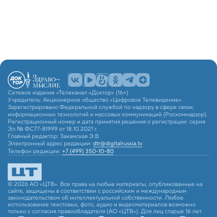
Сетевое издание «Телеканал «Доктор» (16+)
Учредитель: Акционерное общество «Цифровое Телевидение».
Зарегистрировано Федеральной службой по надзору в сфере связи,
информационных технологий и массовых коммуникаций (Роскомнадзор).
Регистрационный номер и дата принятия решения о регистрации: серия
Эл № ФС77-81999 от 18.10.2021 г.
Главный редактор: Закамская Э.В.
Электронный адрес редакции:
dtr@digitalrussia.tv
Телефон редакции:
+7 (499) 350-10-80
© 2026 АО «ЦТВ». Все права на любые материалы, опубликованные на
сайте, защищены в соответствии с российским и международным
законодательством об интеллектуальной собственности. Любое
использование текстовых, фото, аудио и видеоматериалов возможно
только с согласия правообладателя (АО «ЦТВ»). Для лиц старше 16 лет.